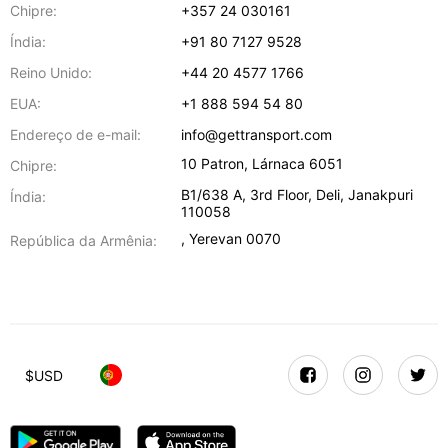
Chipre:
+357 24 030161
Índia:
+91 80 7127 9528
Reino Unido:
+44 20 4577 1766
EUA:
+1 888 594 54 80
Endereço de e-mail:
info@gettransport.com
10 Patron
,
Lárnaca
6051
Chipre:
B1/638 A, 3rd Floor
,
Deli
,
Janakpuri
Índia:
110058
,
Yerevan
0070
República da Armênia:
$
USD