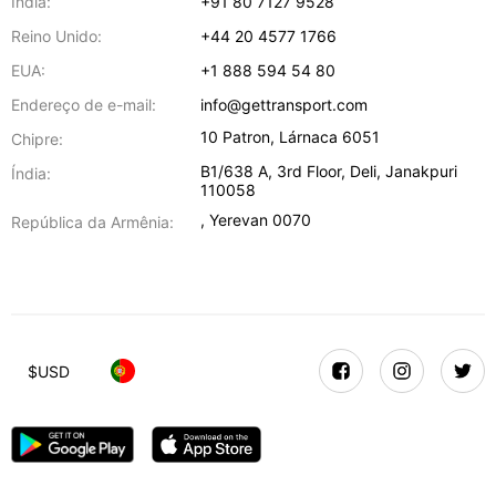
Índia:
+91 80 7127 9528
Reino Unido:
+44 20 4577 1766
EUA:
+1 888 594 54 80
Endereço de e-mail:
info@gettransport.com
10 Patron
,
Lárnaca
6051
Chipre:
B1/638 A, 3rd Floor
,
Deli
,
Janakpuri
Índia:
110058
,
Yerevan
0070
República da Armênia:
$
USD