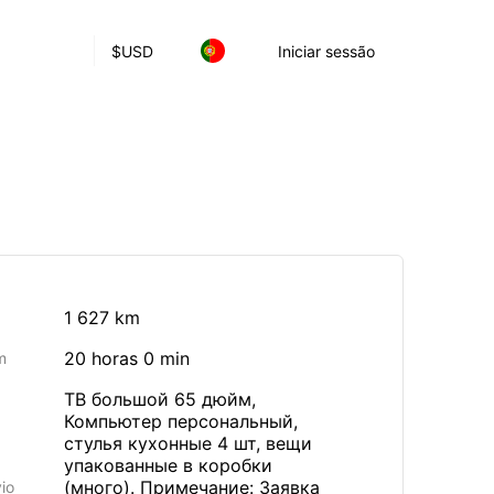
$
USD
Iniciar sessão
1 627 km
20 horas 0 min
m
ТВ большой 65 дюйм,
Компьютер персональный,
стулья кухонные 4 шт, вещи
упакованные в коробки
(много). Примечание: Заявка
io