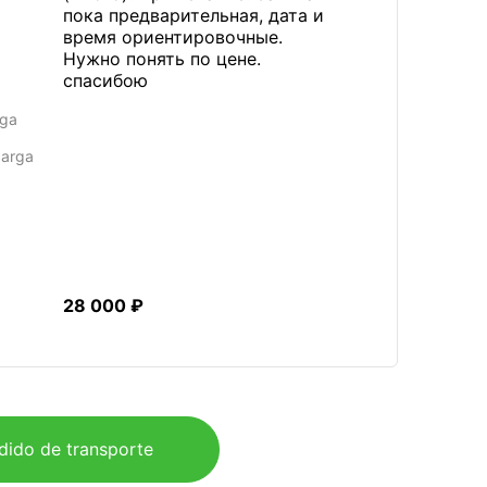
пока предварительная, дата и
время ориентировочные.
Нужно понять по цене.
спасибою
rga
carga
28 000 ₽
dido de transporte