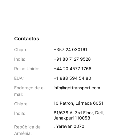
Contactos
Chipre:
+357 24 030161
Índia:
+91 80 7127 9528
Reino Unido:
+44 20 4577 1766
EUA:
+1 888 594 54 80
Endereço de e-
info@gettransport.com
mail:
10 Patron
,
Lárnaca
6051
Chipre:
B1/638 A, 3rd Floor
,
Deli
,
Índia:
Janakpuri
110058
,
Yerevan
0070
República da
Armênia: