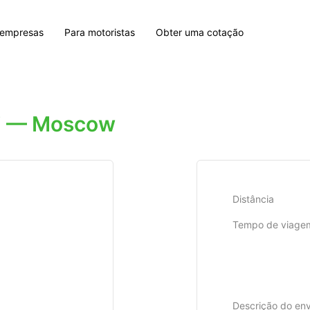
 empresas
Para motoristas
Obter uma cotação
hi — Moscow
Distância
Tempo de viage
Descrição do env