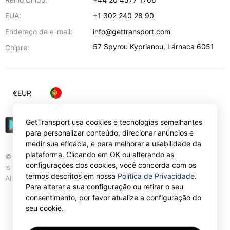
EUA:
+1 302 240 28 90
Endereço de e-mail:
info@gettransport.com
57 Spyrou Kyprianou
,
Lárnaca
6051
Chipre:
€
EUR
GetTransport usa cookies e tecnologias semelhantes
para personalizar conteúdo, direcionar anúncios e
medir sua eficácia, e para melhorar a usabilidade da
plataforma. Clicando em OK ou alterando as
© Gettransport International Limited. GetTransport®
configurações dos cookies, você concorda com os
is trademark of Gettransport International Limited.
termos descritos em nossa
Política de Privacidade
.
All rights reserved.
Para alterar a sua configuração ou retirar o seu
consentimento, por favor atualize a configuração do
seu cookie.