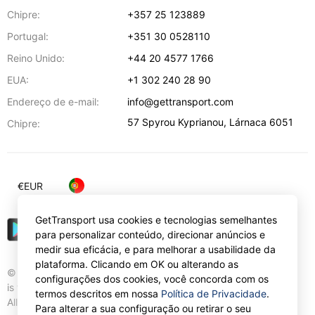
Chipre:
+357 25 123889
Portugal:
+351 30 0528110
Reino Unido:
+44 20 4577 1766
EUA:
+1 302 240 28 90
Endereço de e-mail:
info@gettransport.com
57 Spyrou Kyprianou
,
Lárnaca
6051
Chipre:
€
EUR
GetTransport usa cookies e tecnologias semelhantes
para personalizar conteúdo, direcionar anúncios e
medir sua eficácia, e para melhorar a usabilidade da
plataforma. Clicando em OK ou alterando as
© Gettransport International Limited. GetTransport®
configurações dos cookies, você concorda com os
is trademark of Gettransport International Limited.
termos descritos em nossa
Política de Privacidade
.
All rights reserved.
Para alterar a sua configuração ou retirar o seu