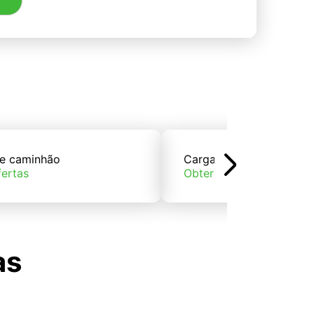
e caminhão
Carga de trem
fertas
Obter ofertas
as