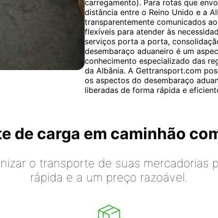
carregamento). Para rotas que envo
distância entre o Reino Unido e a Al
transparentemente comunicados aos
flexíveis para atender às necessidad
serviços porta a porta, consolidaç
desembaraço aduaneiro é um aspecto
conhecimento especializado das re
da Albânia. A Gettransport.com pos
os aspectos do desembaraço aduane
liberadas de forma rápida e eficient
rte de carga em caminhão co
izar o transporte de suas mercadorias p
rápida e a um preço razoável.