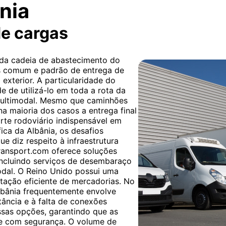
nia
de cargas
 da cadeia de abastecimento do
is comum e padrão de entrega de
exterior. A particularidade do
e de utilizá-lo em toda a rota da
multimodal. Mesmo que caminhões
 na maioria dos casos a entrega final
orte rodoviário indispensável em
ica da Albânia, os desafios
ue diz respeito à infraestrutura
transport.com oferece soluções
incluindo serviços de desembaraço
dal. O Reino Unido possui uma
ntação eficiente de mercadorias. No
Albânia frequentemente envolve
tância e à falta de conexões
essas opções, garantindo que as
e com segurança. O volume de