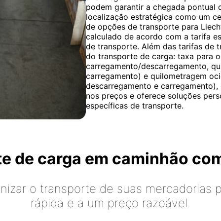
podem garantir a chegada pontual 
localização estratégica como um ce
de opções de transporte para Liecht
calculado de acordo com a tarifa e
de transporte. Além das tarifas de 
do transporte de carga: taxa para 
carregamento/descarregamento, qu
carregamento) e quilometragem oci
descarregamento e carregamento), e
nos preços e oferece soluções pers
específicas de transporte.
rte de carga em caminhão co
izar o transporte de suas mercadorias p
rápida e a um preço razoável.