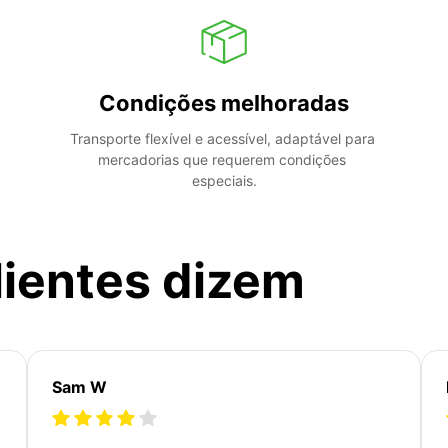
Condições melhoradas
Transporte flexível e acessível, adaptável para 
mercadorias que requerem condições 
especiais.
lientes dizem
Sam W