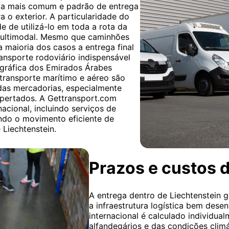
orma mais comum e padrão de entrega
 o exterior. A particularidade do
e de utilizá-lo em toda a rota da
multimodal. Mesmo que caminhões
na maioria dos casos a entrega final
ransporte rodoviário indispensável
ográfica dos Emirados Árabes
 transporte marítimo e aéreo são
 das mercadorias, especialmente
pertados. A Gettransport.com
acional, incluindo serviços de
tando o movimento eficiente de
Liechtenstein.
Prazos e custos d
A entrega dentro de Liechtenstein g
a infraestrutura logística bem dese
internacional é calculado individu
alfandegários e das condições clim