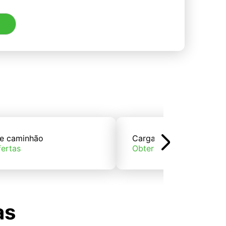
e caminhão
Carga de trem
fertas
Obter ofertas
as