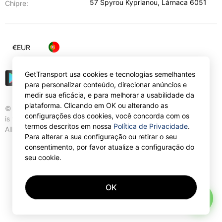
57 Spyrou Kyprianou
,
Lárnaca
6051
Chipre:
€
EUR
GetTransport usa cookies e tecnologias semelhantes
para personalizar conteúdo, direcionar anúncios e
medir sua eficácia, e para melhorar a usabilidade da
plataforma. Clicando em OK ou alterando as
© Gettransport International Limited. GetTransport®
configurações dos cookies, você concorda com os
is trademark of Gettransport International Limited.
termos descritos em nossa
Política de Privacidade
.
All rights reserved.
Para alterar a sua configuração ou retirar o seu
consentimento, por favor atualize a configuração do
seu cookie.
OK
AI