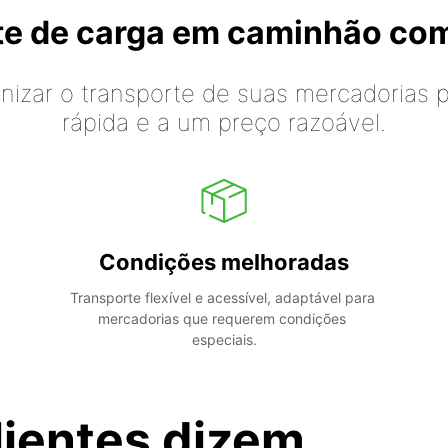
rte de carga em caminhão co
izar o transporte de suas mercadorias p
rápida e a um preço razoável.
Condições melhoradas
Transporte flexível e acessível, adaptável para 
mercadorias que requerem condições 
especiais.
lientes dizem