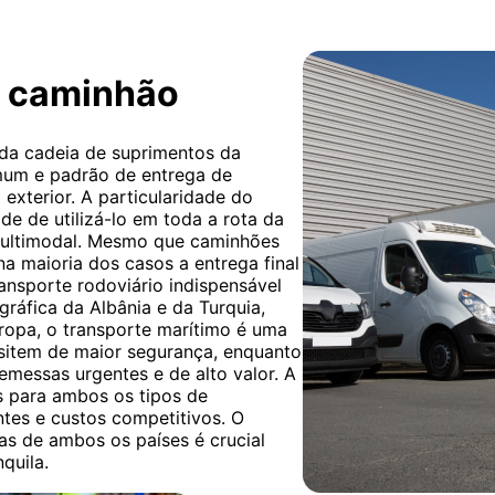
r caminhão
 da cadeia de suprimentos da
omum e padrão de entrega de
exterior. A particularidade do
de de utilizá-lo em toda a rota da
multimodal. Mesmo que caminhões
 na maioria dos casos a entrega final
ransporte rodoviário indispensável
gráfica da Albânia e da Turquia,
uropa, o transporte marítimo é uma
sitem de maior segurança, enquanto
emessas urgentes e de alto valor. A
s para ambos os tipos de
ntes e custos competitivos. O
s de ambos os países é crucial
quila.