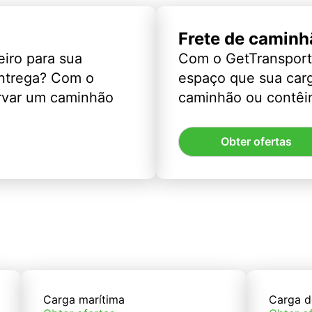
Frete de caminh
eiro para sua
Com o GetTransport
entrega? Com o
espaço que sua car
rvar um caminhão
caminhão ou contêin
Obter ofertas
Carga marítima
Carga d