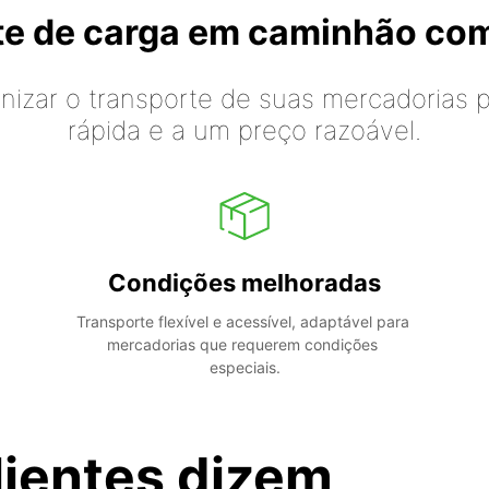
rte de carga em caminhão co
izar o transporte de suas mercadorias p
rápida e a um preço razoável.
Condições melhoradas
Transporte flexível e acessível, adaptável para 
mercadorias que requerem condições 
especiais.
lientes dizem