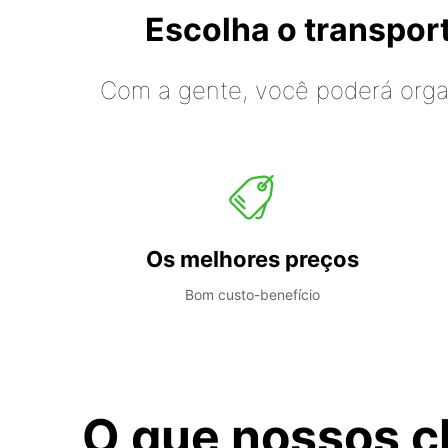
Escolha o transpo
Com a gente, você poderá organ
Os melhores preços
Bom custo-benefício
O que nossos c