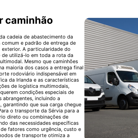
or caminhão
 da cadeia de abastecimento da
is comum e padrão de entrega de
exterior. A particularidade do
 de utilizá-lo em toda a rota da
multimodal. Mesmo que caminhões
 na maioria dos casos a entrega final
porte rodoviário indispensável em
ica da Irlanda e as características
ções de logística multimodais,
equerem condições especiais de
s abrangentes, incluindo a
, garantindo que sua carga chegue
Para o transporte da Sérvia para a
ário direto ou combinações de
endo das necessidades específicas
 de fatores como urgência, custo e
 modos de transporte otimiza a