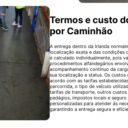
Termos e custo d
por Caminhão
A entrega dentro da Irlanda normal
localização exata e das condições d
é calculado individualmente, pois va
procedimentos alfandegários envolv
acompanhamento contínuo da carga,
sua localização e status. Os custos
acordo com as tarifas estabelecida
percorrida, o tipo de veículo utiliz
tarifas de transporte, outros custo
pedágios, impostos locais e seguro
personalizadas para atender às nece
garantindo a entrega segura e eficie