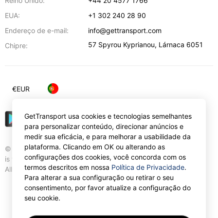
Reino Unido:
+44 20 4577 1766
EUA:
+1 302 240 28 90
Endereço de e-mail:
info@gettransport.com
57 Spyrou Kyprianou
,
Lárnaca
6051
Chipre:
€
EUR
GetTransport usa cookies e tecnologias semelhantes
para personalizar conteúdo, direcionar anúncios e
medir sua eficácia, e para melhorar a usabilidade da
plataforma. Clicando em OK ou alterando as
© Gettransport International Limited. GetTransport®
configurações dos cookies, você concorda com os
is trademark of Gettransport International Limited.
termos descritos em nossa
Política de Privacidade
.
All rights reserved.
Para alterar a sua configuração ou retirar o seu
consentimento, por favor atualize a configuração do
seu cookie.