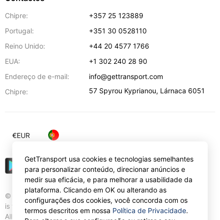
Chipre:
+357 25 123889
Portugal:
+351 30 0528110
Reino Unido:
+44 20 4577 1766
EUA:
+1 302 240 28 90
Endereço de e-mail:
info@gettransport.com
57 Spyrou Kyprianou
,
Lárnaca
6051
Chipre:
€
EUR
GetTransport usa cookies e tecnologias semelhantes
para personalizar conteúdo, direcionar anúncios e
medir sua eficácia, e para melhorar a usabilidade da
plataforma. Clicando em OK ou alterando as
© Gettransport International Limited. GetTransport®
configurações dos cookies, você concorda com os
is trademark of Gettransport International Limited.
termos descritos em nossa
Política de Privacidade
.
All rights reserved.