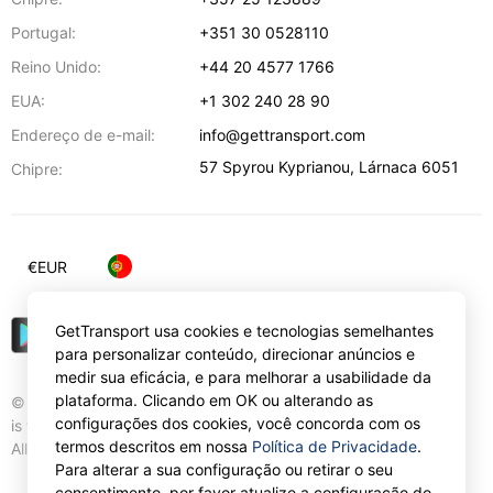
Portugal:
+351 30 0528110
Reino Unido:
+44 20 4577 1766
EUA:
+1 302 240 28 90
Endereço de e-mail:
info@gettransport.com
57 Spyrou Kyprianou
,
Lárnaca
6051
Chipre:
€
EUR
GetTransport usa cookies e tecnologias semelhantes
para personalizar conteúdo, direcionar anúncios e
medir sua eficácia, e para melhorar a usabilidade da
plataforma. Clicando em OK ou alterando as
© Gettransport International Limited. GetTransport®
configurações dos cookies, você concorda com os
is trademark of Gettransport International Limited.
termos descritos em nossa
Política de Privacidade
.
All rights reserved.
Para alterar a sua configuração ou retirar o seu
consentimento, por favor atualize a configuração do