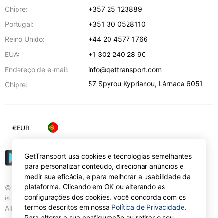
Chipre:
+357 25 123889
Portugal:
+351 30 0528110
Reino Unido:
+44 20 4577 1766
EUA:
+1 302 240 28 90
Endereço de e-mail:
info@gettransport.com
57 Spyrou Kyprianou
,
Lárnaca
6051
Chipre:
€
EUR
GetTransport usa cookies e tecnologias semelhantes
para personalizar conteúdo, direcionar anúncios e
medir sua eficácia, e para melhorar a usabilidade da
plataforma. Clicando em OK ou alterando as
© Gettransport International Limited. GetTransport®
configurações dos cookies, você concorda com os
is trademark of Gettransport International Limited.
termos descritos em nossa
Política de Privacidade
.
All rights reserved.
Para alterar a sua configuração ou retirar o seu