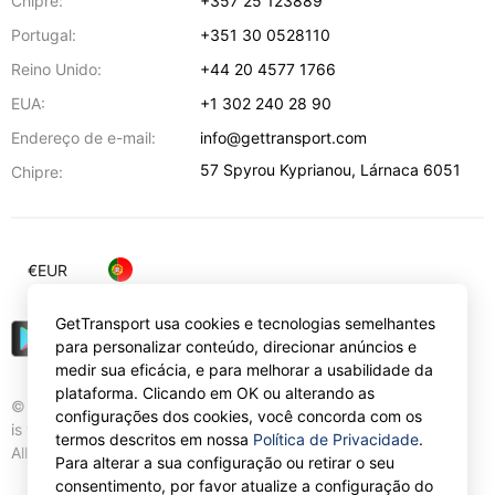
Chipre:
+357 25 123889
Portugal:
+351 30 0528110
Reino Unido:
+44 20 4577 1766
EUA:
+1 302 240 28 90
Endereço de e-mail:
info@gettransport.com
57 Spyrou Kyprianou
,
Lárnaca
6051
Chipre:
€
EUR
GetTransport usa cookies e tecnologias semelhantes
para personalizar conteúdo, direcionar anúncios e
medir sua eficácia, e para melhorar a usabilidade da
plataforma. Clicando em OK ou alterando as
© Gettransport International Limited. GetTransport®
configurações dos cookies, você concorda com os
is trademark of Gettransport International Limited.
termos descritos em nossa
Política de Privacidade
.
All rights reserved.
Para alterar a sua configuração ou retirar o seu
consentimento, por favor atualize a configuração do