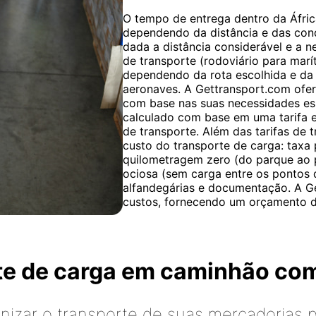
O tempo de entrega dentro da África
dependendo da distância e das cond
dada a distância considerável e a 
de transporte (rodoviário para marí
dependendo da rota escolhida e da 
aeronaves. A Gettransport.com ofer
com base nas suas necessidades esp
calculado com base em uma tarifa e
de transporte. Além das tarifas de t
custo do transporte de carga: taxa
quilometragem zero (do parque ao
ociosa (sem carga entre os pontos 
alfandegárias e documentação. A Ge
custos, fornecendo um orçamento de
rte de carga em caminhão co
izar o transporte de suas mercadorias p