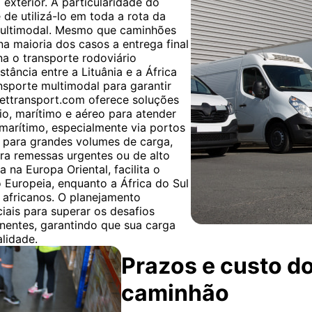
exterior. A particularidade do
 de utilizá-lo em toda a rota da
multimodal. Mesmo que caminhões
 na maioria dos casos a entrega final
rna o transporte rodoviário
stância entre a Lituânia e a África
nsporte multimodal para garantir
Gettransport.com oferece soluções
o, marítimo e aéreo para atender
 marítimo, especialmente via portos
para grandes volumes de carga,
ra remessas urgentes ou de alto
a na Europa Oriental, facilita o
 Europeia, enquanto a África do Sul
africanos. O planejamento
iais para superar os desafios
inentes, garantindo que sua carga
lidade.
Prazos e custo do
caminhão