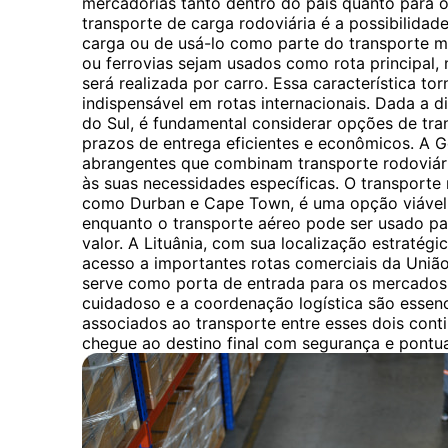
mercadorias tanto dentro do país quanto para o 
transporte de carga rodoviária é a possibilidade
carga ou de usá-lo como parte do transporte 
ou ferrovias sejam usados ​​como rota principal,
será realizada por carro. Essa característica to
indispensável em rotas internacionais. Dada a di
do Sul, é fundamental considerar opções de tra
prazos de entrega eficientes e econômicos. A 
abrangentes que combinam transporte rodoviári
às suas necessidades específicas. O transporte
como Durban e Cape Town, é uma opção viável 
enquanto o transporte aéreo pode ser usado pa
valor. A Lituânia, com sua localização estratégic
acesso a importantes rotas comerciais da União
serve como porta de entrada para os mercados 
cuidadoso e a coordenação logística são essenc
associados ao transporte entre esses dois cont
chegue ao destino final com segurança e pontua