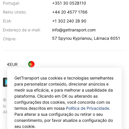
Portugal:
+351 30 0528110
Reino Unido:
+44 20 4577 1766
EUA:
+1 302 240 28 90
Endereço de e-mail:
info@gettransport.com
57 Spyrou Kyprianou
,
Lárnaca
6051
Chipre:
€
EUR
GetTransport usa cookies e tecnologias semelhantes
para personalizar conteúdo, direcionar anúncios e
medir sua eficácia, e para melhorar a usabilidade da
plataforma. Clicando em OK ou alterando as
© Gettransport International Limited. GetTransport®
configurações dos cookies, você concorda com os
is trademark of Gettransport International Limited.
termos descritos em nossa
Política de Privacidade
.
All rights reserved.
Para alterar a sua configuração ou retirar o seu
consentimento, por favor atualize a configuração do
seu cookie.