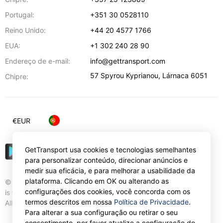
Portugal:
+351 30 0528110
Reino Unido:
+44 20 4577 1766
EUA:
+1 302 240 28 90
Endereço de e-mail:
info@gettransport.com
57 Spyrou Kyprianou
,
Lárnaca
6051
Chipre:
€
EUR
GetTransport usa cookies e tecnologias semelhantes
para personalizar conteúdo, direcionar anúncios e
medir sua eficácia, e para melhorar a usabilidade da
plataforma. Clicando em OK ou alterando as
© Gettransport International Limited. GetTransport®
configurações dos cookies, você concorda com os
is trademark of Gettransport International Limited.
termos descritos em nossa
Política de Privacidade
.
All rights reserved.
Para alterar a sua configuração ou retirar o seu
consentimento, por favor atualize a configuração do