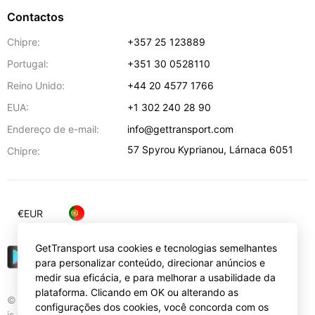
Contactos
Chipre:
+357 25 123889
Portugal:
+351 30 0528110
Reino Unido:
+44 20 4577 1766
EUA:
+1 302 240 28 90
Endereço de e-mail:
info@gettransport.com
57 Spyrou Kyprianou
,
Lárnaca
6051
Chipre:
€
EUR
GetTransport usa cookies e tecnologias semelhantes
para personalizar conteúdo, direcionar anúncios e
medir sua eficácia, e para melhorar a usabilidade da
plataforma. Clicando em OK ou alterando as
© Gettransport International Limited. GetTransport®
configurações dos cookies, você concorda com os
is trademark of Gettransport International Limited.