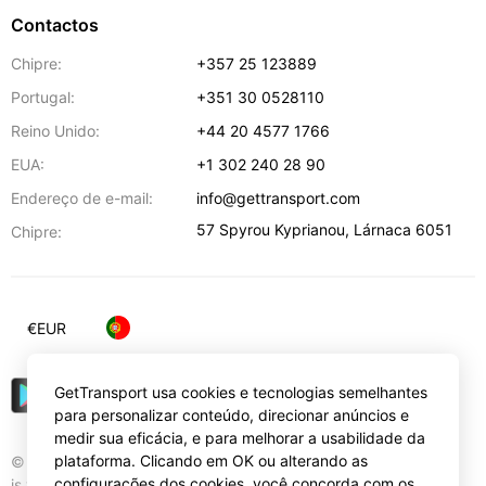
Contactos
Chipre:
+357 25 123889
Portugal:
+351 30 0528110
Reino Unido:
+44 20 4577 1766
EUA:
+1 302 240 28 90
Endereço de e-mail:
info@gettransport.com
57 Spyrou Kyprianou
,
Lárnaca
6051
Chipre:
€
EUR
GetTransport usa cookies e tecnologias semelhantes
para personalizar conteúdo, direcionar anúncios e
medir sua eficácia, e para melhorar a usabilidade da
plataforma. Clicando em OK ou alterando as
© Gettransport International Limited. GetTransport®
configurações dos cookies, você concorda com os
is trademark of Gettransport International Limited.