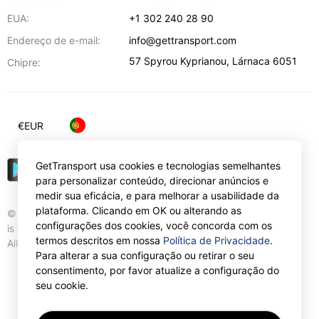
EUA:
+1 302 240 28 90
Endereço de e-mail:
info@gettransport.com
57 Spyrou Kyprianou
,
Lárnaca
6051
Chipre:
€
EUR
GetTransport usa cookies e tecnologias semelhantes
para personalizar conteúdo, direcionar anúncios e
medir sua eficácia, e para melhorar a usabilidade da
plataforma. Clicando em OK ou alterando as
© Gettransport International Limited. GetTransport®
configurações dos cookies, você concorda com os
is trademark of Gettransport International Limited.
termos descritos em nossa
Política de Privacidade
.
All rights reserved.
Para alterar a sua configuração ou retirar o seu
consentimento, por favor atualize a configuração do
seu cookie.