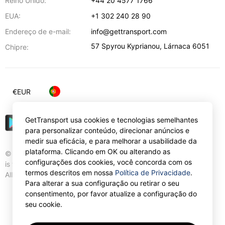
Reino Unido:
+44 20 4577 1766
EUA:
+1 302 240 28 90
Endereço de e-mail:
info@gettransport.com
57 Spyrou Kyprianou
,
Lárnaca
6051
Chipre:
€
EUR
GetTransport usa cookies e tecnologias semelhantes
para personalizar conteúdo, direcionar anúncios e
medir sua eficácia, e para melhorar a usabilidade da
plataforma. Clicando em OK ou alterando as
© Gettransport International Limited. GetTransport®
configurações dos cookies, você concorda com os
is trademark of Gettransport International Limited.
termos descritos em nossa
Política de Privacidade
.
All rights reserved.
Para alterar a sua configuração ou retirar o seu
consentimento, por favor atualize a configuração do
seu cookie.