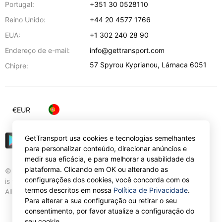
Portugal:
+351 30 0528110
Reino Unido:
+44 20 4577 1766
EUA:
+1 302 240 28 90
Endereço de e-mail:
info@gettransport.com
57 Spyrou Kyprianou
,
Lárnaca
6051
Chipre:
€
EUR
GetTransport usa cookies e tecnologias semelhantes
para personalizar conteúdo, direcionar anúncios e
medir sua eficácia, e para melhorar a usabilidade da
plataforma. Clicando em OK ou alterando as
© Gettransport International Limited. GetTransport®
configurações dos cookies, você concorda com os
is trademark of Gettransport International Limited.
termos descritos em nossa
Política de Privacidade
.
All rights reserved.
Para alterar a sua configuração ou retirar o seu
consentimento, por favor atualize a configuração do
seu cookie.