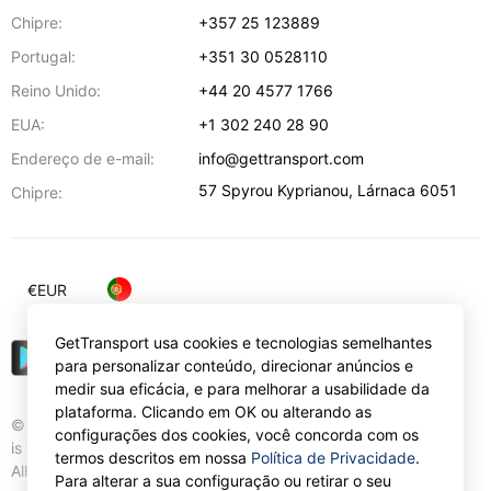
Chipre:
+357 25 123889
Portugal:
+351 30 0528110
Reino Unido:
+44 20 4577 1766
EUA:
+1 302 240 28 90
Endereço de e-mail:
info@gettransport.com
57 Spyrou Kyprianou
,
Lárnaca
6051
Chipre:
€
EUR
GetTransport usa cookies e tecnologias semelhantes
para personalizar conteúdo, direcionar anúncios e
medir sua eficácia, e para melhorar a usabilidade da
plataforma. Clicando em OK ou alterando as
© Gettransport International Limited. GetTransport®
configurações dos cookies, você concorda com os
is trademark of Gettransport International Limited.
termos descritos em nossa
Política de Privacidade
.
All rights reserved.
Para alterar a sua configuração ou retirar o seu