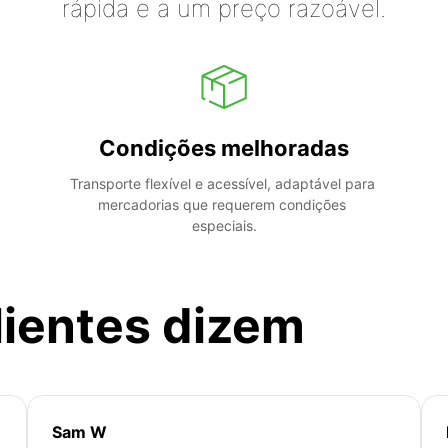
rápida e a um preço razoável.
Condições melhoradas
Transporte flexível e acessível, adaptável para 
mercadorias que requerem condições 
especiais.
lientes dizem
Sam W