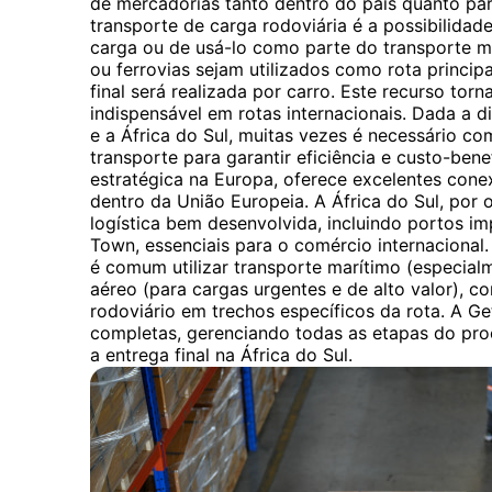
de mercadorias tanto dentro do país quanto para
transporte de carga rodoviária é a possibilidade
carga ou de usá-lo como parte do transporte 
ou ferrovias sejam utilizados como rota princip
final será realizada por carro. Este recurso torn
indispensável em rotas internacionais. Dada a di
e a África do Sul, muitas vezes é necessário c
transporte para garantir eficiência e custo-bene
estratégica na Europa, oferece excelentes conex
dentro da União Europeia. A África do Sul, por o
logística bem desenvolvida, incluindo portos 
Town, essenciais para o comércio internacional. 
é comum utilizar transporte marítimo (especia
aéreo (para cargas urgentes e de alto valor), 
rodoviário em trechos específicos da rota. A G
completas, gerenciando todas as etapas do proc
a entrega final na África do Sul.