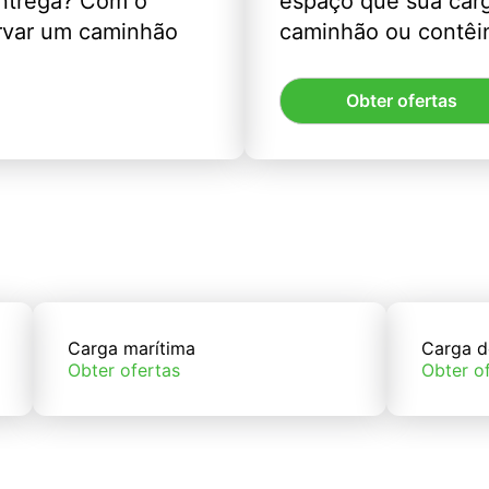
entrega? Com o
espaço que sua car
rvar um caminhão
caminhão ou contêin
Obter ofertas
Carga marítima
Carga d
Obter ofertas
Obter o