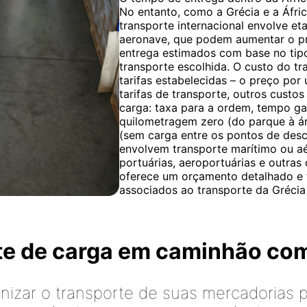
No entanto, como a Grécia e a Áfric
transporte internacional envolve e
aeronave, que podem aumentar o pr
entrega estimados com base no tipo
transporte escolhida. O custo do t
tarifas estabelecidas – o preço por
tarifas de transporte, outros custos
carga: taxa para a ordem, tempo g
quilometragem zero (do parque à á
(sem carga entre os pontos de desc
envolvem transporte marítimo ou a
portuárias, aeroportuárias e outra
oferece um orçamento detalhado e t
associados ao transporte da Grécia 
rte de carga em caminhão co
izar o transporte de suas mercadorias p