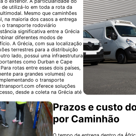
 o exterior. A particularidade do
 de utilizá-lo em toda a rota da
multimodal. Mesmo que caminhões
al, na maioria dos casos a entrega
a o transporte rodoviário
stância significativa entre a Grécia
ombinar diferentes modos de
fício. A Grécia, com sua localização
ões terrestres para a distribuição
utro lado, possui uma infraestrutura
importantes como Durban e Cape
Para rotas entre esses dois países,
lmente para grandes volumes) ou
complementando o transporte
ettransport.com oferece soluções
esso, desde a coleta na Grécia até
Prazos e custo d
por Caminhão
O tempo de entrega dentro da África