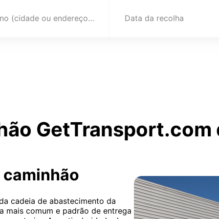
Destino (cidade ou endereço)
Data da recolha
hão GetTransport.com d
r caminhão
 da cadeia de abastecimento da
rma mais comum e padrão de entrega