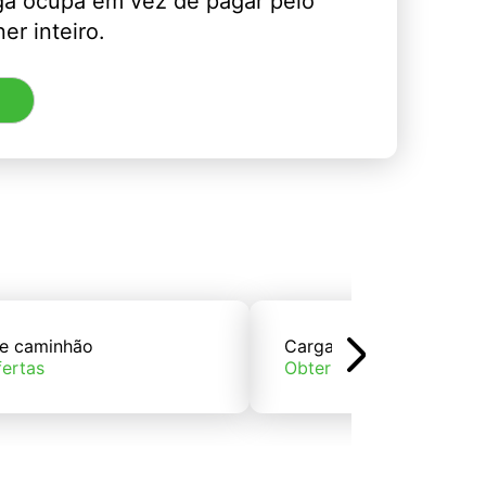
ga ocupa em vez de pagar pelo
er inteiro.
e caminhão
Carga de trem
fertas
Obter ofertas