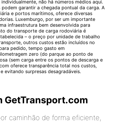
o individualmente, não há números médios aqui.
 podem garantir a chegada pontual da carga. A
ária e portos marítimos, oferece diversas
dorias. Luxemburgo, por ser um importante
uma infraestrutura bem desenvolvida para
sto do transporte de carga rodoviária é
stabelecida – o preço por unidade de trabalho
ransporte, outros custos estão incluídos no
 para pedido, tempo gasto em
ilometragem zero (do parque ao ponto de
osa (sem carga entre os pontos de descarga e
com oferece transparência total nos custos,
e evitando surpresas desagradáveis.
m GetTransport.com
or caminhão de forma eficiente,