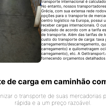
transporte internacional é calculad
No entanto, nossos transportadores
Grécia, com sua extensa rede rodovi
opções para o transporte de merca
centro logístico na Europa, possui 
receber cargas internacionais. O cu
calculado de acordo com a tarifa e
de transporte. Além das tarifas de t
custo do transporte de carga: taxa
carregamento/descarregamento, qu
carregamento) e quilometragem oci
carregamento), etc. A Gettransport.
fornecendo orçamentos detalhados 
rte de carga em caminhão co
izar o transporte de suas mercadorias p
rápida e a um preço razoável.