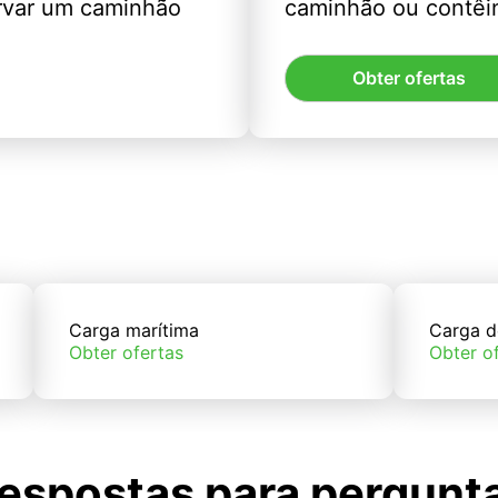
rvar um caminhão
caminhão ou contêin
Obter ofertas
Carga marítima
Carga d
Obter ofertas
Obter o
espostas para pergunt