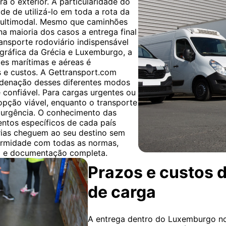
a o exterior. A particularidade do
de de utilizá-lo em toda a rota da
multimodal. Mesmo que caminhões
 na maioria dos casos a entrega final
ransporte rodoviário indispensável
ográfica da Grécia e Luxemburgo, a
es marítimas e aéreas é
s e custos. A Gettransport.com
rdenação desses diferentes modos
e confiável. Para cargas urgentes ou
opção viável, enquanto o transporte
 urgência. O conhecimento das
ntos específicos de cada país
rias cheguem ao seu destino sem
ormidade com todas as normas,
o e documentação completa.
Prazos e custos d
de carga
A entrega dentro do Luxemburgo no