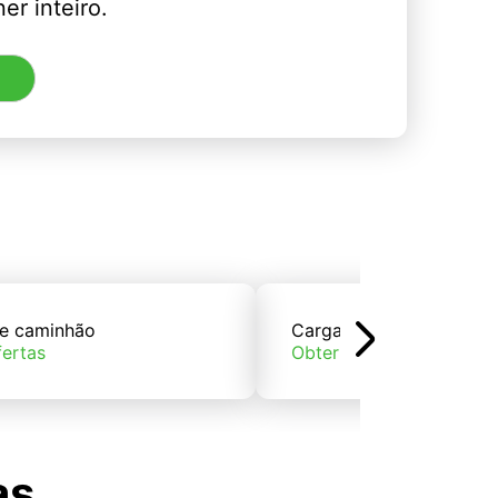
er inteiro.
e caminhão
Carga de trem
fertas
Obter ofertas
as