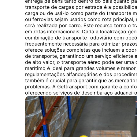
entrega de bens tanto dentro do país quanto par
transporte de cargas por estrada é a possibilida
carga ou de usá-lo como parte do transporte 
ou ferrovias sejam usados ​​como rota principal,
será realizada por carro. Este recurso torna o t
em rotas internacionais. Dada a localização ge
combinação de transporte rodoviário com opçõ
frequentemente necessária para otimizar prazo
oferece soluções completas que incluem a coo
de transporte, garantindo um serviço eficiente 
de alto valor, o transporte aéreo pode ser uma 
marítimo é ideal para grandes volumes e menor
regulamentações alfandegárias e dos procedime
também é crucial para garantir que as mercado
problemas. A Gettransport.com garante a conf
oferecendo serviços de desembaraço aduaneir