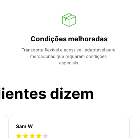
Condições melhoradas
Transporte flexível e acessível, adaptável para 
mercadorias que requerem condições 
especiais.
lientes dizem
Sam W