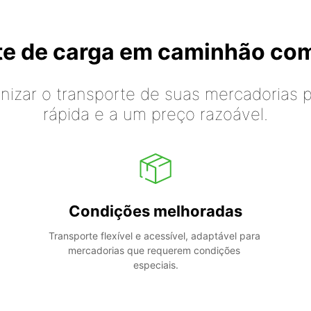
rte de carga em caminhão co
izar o transporte de suas mercadorias p
rápida e a um preço razoável.
Condições melhoradas
Transporte flexível e acessível, adaptável para 
mercadorias que requerem condições 
especiais.