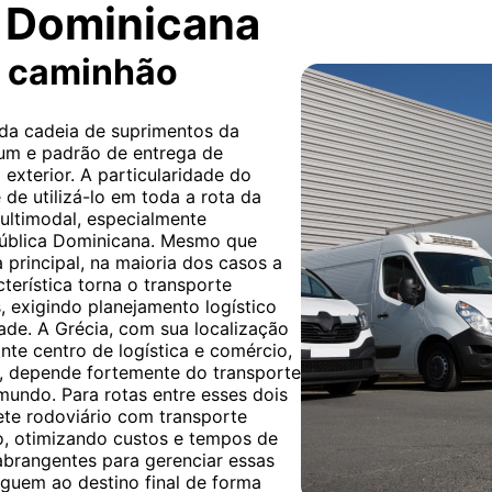
a Dominicana
r caminhão
 da cadeia de suprimentos da
mum e padrão de entrega de
exterior. A particularidade do
 de utilizá-lo em toda a rota da
ultimodal, especialmente
epública Dominicana. Mesmo que
 principal, na maioria dos casos a
cterística torna o transporte
s, exigindo planejamento logístico
dade. A Grécia, com sua localização
nte centro de logística e comércio,
, depende fortemente do transporte
mundo. Para rotas entre esses dois
ete rodoviário com transporte
, otimizando custos e tempos de
abrangentes para gerenciar essas
guem ao destino final de forma