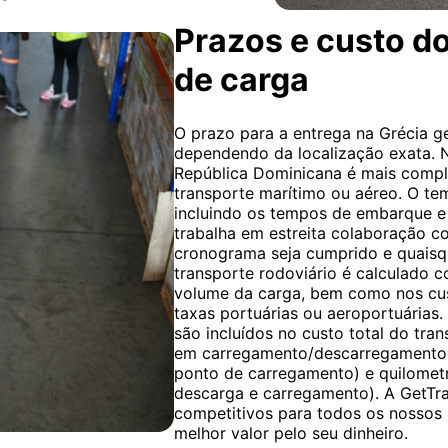
Prazos e custo do
de carga
O prazo para a entrega na Grécia ger
dependendo da localização exata. No
República Dominicana é mais compl
transporte marítimo ou aéreo. O tem
incluindo os tempos de embarque e
trabalha em estreita colaboração c
cronograma seja cumprido e quaisq
transporte rodoviário é calculado c
volume da carga, bem como nos cus
taxas portuárias ou aeroportuárias.
são incluídos no custo total do tra
em carregamento/descarregamento,
ponto de carregamento) e quilomet
descarga e carregamento). A GetTr
competitivos para todos os nossos 
melhor valor pelo seu dinheiro.