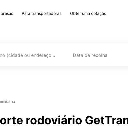
mpresas
Para transportadoras
Obter uma cotação
Destino (cidade ou endereço)
Data da recolha
minicana
porte rodoviário GetTr