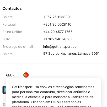
Contactos
Chipre:
+357 25 123889
Portugal:
+351 30 0528110
Reino Unido:
+44 20 4577 1766
EUA:
+1 302 240 28 90
Endereço de e-mail:
info@gettransport.com
57 Spyrou Kyprianou
,
Lárnaca
6051
Chipre:
€
EUR
GetTransport usa cookies e tecnologias semelhantes
para personalizar conteúdo, direcionar anúncios e
medir sua eficácia, e para melhorar a usabilidade da
plataforma. Clicando em OK ou alterando as
© Gettransport International Limited. GetTransport®
configurações dos cookies, você concorda com os