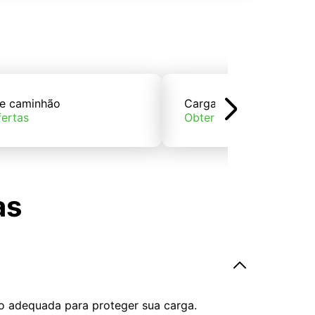
e caminhão
Carga de trem
fertas
Obter ofertas
as
o adequada para proteger sua carga.