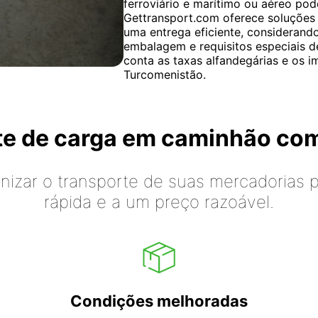
ferroviário e marítimo ou aéreo pod
Gettransport.com oferece soluções 
uma entrega eficiente, considerand
embalagem e requisitos especiais d
conta as taxas alfandegárias e os i
Turcomenistão.
rte de carga em caminhão co
izar o transporte de suas mercadorias p
rápida e a um preço razoável.
Condições melhoradas