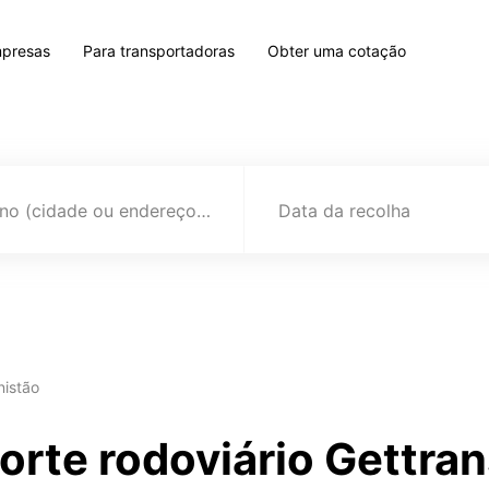
mpresas
Para transportadoras
Obter uma cotação
Destino (cidade ou endereço)
Data da recolha
nistão
orte rodoviário Gettra