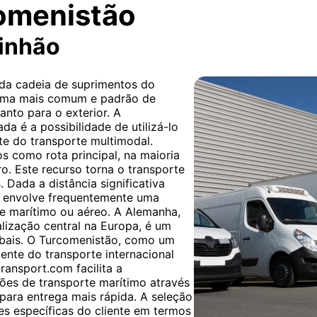
omenistão
minhão
 da cadeia de suprimentos do
forma mais comum e padrão de
nto para o exterior. A
da é a possibilidade de utilizá-lo
te do transporte multimodal.
​​como rota principal, na maioria
ro. Este recurso torna o transporte
. Dada a distância significativa
ca envolve frequentemente uma
 e marítimo ou aéreo. A Alemanha,
alização central na Europa, é um
obais. O Turcomenistão, como um
mente do transporte internacional
ransport.com facilita a
ões de transporte marítimo através
para entrega mais rápida. A seleção
s específicas do cliente em termos