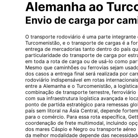
Alemanha ao Turc
Envio de carga por ca
O transporte rodoviário é uma parte integrante
Turcomenistão, e o transporte de cargas é a 
entrega de mercadorias tanto dentro do país qua
particularidade do transporte de carga por estra
em toda a rota de carga ou de usá-lo como par
Mesmo que caminhões ou ferrovias sejam usados 
dos casos a entrega final será realizada por car
rodoviário indispensável em rotas internacionais
entre a Alemanha e o Turcomenistão, a logísti
combinação de transporte terrestre, ferroviário
com sua infraestrutura logística avançada e loc
ponto de partida estratégico para remessas gl
país sem litoral na Ásia Central, depende forte
para o comércio. Para essa rota específica, Gett
coordenação de frete multimodal, incluindo opç
dos mares Cáspio e Negro ou transporte aéreo 
da melhor modalidade depende das necessidade