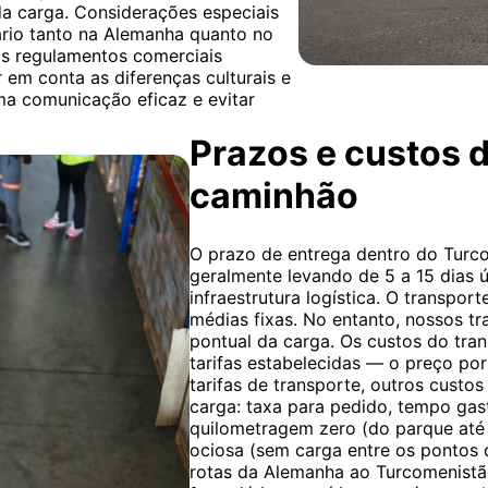
da carga. Considerações especiais
rio tanto na Alemanha quanto no
s regulamentos comerciais
r em conta as diferenças culturais e
uma comunicação eficaz e evitar
Prazos e custos d
caminhão
O prazo de entrega dentro do Turco
geralmente levando de 5 a 15 dias ú
infraestrutura logística. O transpor
médias fixas. No entanto, nossos t
pontual da carga. Os custos do tra
tarifas estabelecidas — o preço por
tarifas de transporte, outros custo
carga: taxa para pedido, tempo ga
quilometragem zero (do parque até
ociosa (sem carga entre os pontos 
rotas da Alemanha ao Turcomenistão