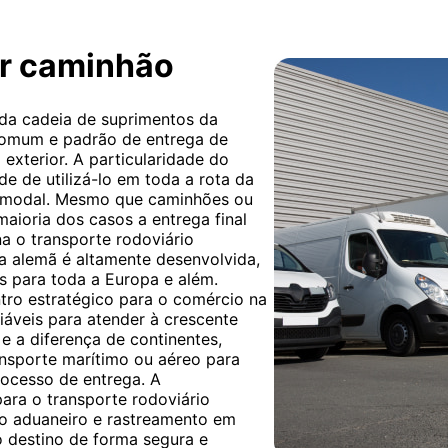
or caminhão
 da cadeia de suprimentos da
 comum e padrão de entrega de
exterior. A particularidade do
de de utilizá-lo em toda a rota da
timodal. Mesmo que caminhões ou
maioria dos casos a entrega final
na o transporte rodoviário
ica alemã é altamente desenvolvida,
s para toda a Europa e além.
tro estratégico para o comércio na
fiáveis para atender à crescente
e a diferença de continentes,
nsporte marítimo ou aéreo para
processo de entrega. A
ara o transporte rodoviário
ço aduaneiro e rastreamento em
o destino de forma segura e