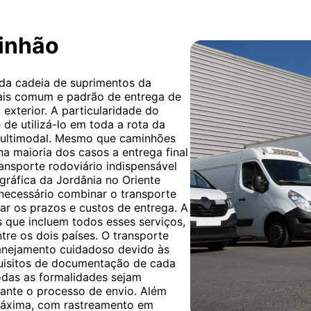
minhão
 da cadeia de suprimentos da
mais comum e padrão de entrega de
exterior. A particularidade do
 de utilizá-lo em toda a rota da
multimodal. Mesmo que caminhões
 na maioria dos casos a entrega final
ransporte rodoviário indispensável
gráfica da Jordânia no Oriente
necessário combinar o transporte
ar os prazos e custos de entrega. A
 que incluem todos esses serviços,
ntre os dois países. O transporte
anejamento cuidadoso devido às
quisitos de documentação de cada
odas as formalidades sejam
rante o processo de envio. Além
 máxima, com rastreamento em