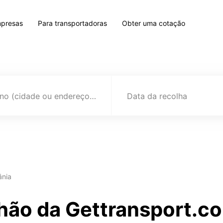
mpresas
Para transportadoras
Obter uma cotação
Destino (cidade ou endereço)
Data da recolha
ânia
hão da Gettransport.c