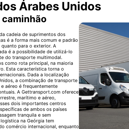
dos Árabes Unidos
r caminhão
 da cadeia de suprimentos dos
rgas é a forma mais comum e padrão
 quanto para o exterior. A
da é a possibilidade de utilizá-lo
te do transporte multimodal.
​​como rota principal, na maioria
o. Esta característica torna o
ternacionais. Dada a localização
Unidos, a combinação de transporte
o e aéreo é frequentemente
pontuais. A Gettransport.com oferece
restre, marítimo e aéreo,
sses dois importantes centros
específicas de ambos os países
ssagem tranquila e sem
 logística na Geórgia tem
do comércio internacional, enquanto