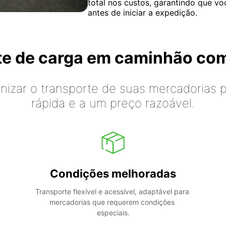
total nos custos, garantindo que vo
antes de iniciar a expedição.
rte de carga em caminhão co
izar o transporte de suas mercadorias p
rápida e a um preço razoável.
Condições melhoradas
Transporte flexível e acessível, adaptável para 
mercadorias que requerem condições 
especiais.