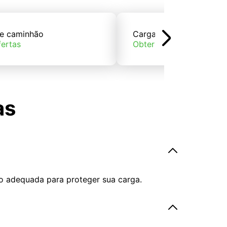
e caminhão
Carga de trem
fertas
Obter ofertas
as
o adequada para proteger sua carga.