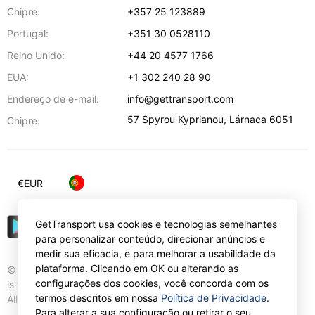
Chipre:
+357 25 123889
Portugal:
+351 30 0528110
Reino Unido:
+44 20 4577 1766
EUA:
+1 302 240 28 90
Endereço de e-mail:
info@gettransport.com
57 Spyrou Kyprianou
,
Lárnaca
6051
Chipre:
€
EUR
GetTransport usa cookies e tecnologias semelhantes
para personalizar conteúdo, direcionar anúncios e
medir sua eficácia, e para melhorar a usabilidade da
plataforma. Clicando em OK ou alterando as
© Gettransport International Limited. GetTransport®
configurações dos cookies, você concorda com os
is trademark of Gettransport International Limited.
termos descritos em nossa
Política de Privacidade
.
All rights reserved.
Para alterar a sua configuração ou retirar o seu