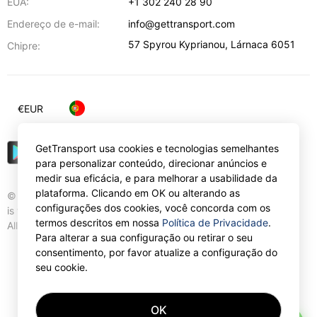
EUA:
+1 302 240 28 90
Endereço de e-mail:
info@gettransport.com
57 Spyrou Kyprianou
,
Lárnaca
6051
Chipre:
€
EUR
GetTransport usa cookies e tecnologias semelhantes
para personalizar conteúdo, direcionar anúncios e
medir sua eficácia, e para melhorar a usabilidade da
plataforma. Clicando em OK ou alterando as
© Gettransport International Limited. GetTransport®
configurações dos cookies, você concorda com os
is trademark of Gettransport International Limited.
termos descritos em nossa
Política de Privacidade
.
All rights reserved.
Para alterar a sua configuração ou retirar o seu
consentimento, por favor atualize a configuração do
seu cookie.
OK