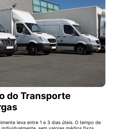
o do Transporte
rgas
mente leva entre 1 e 3 dias úteis. O tempo de
o individualmente, sem valores médios fixos