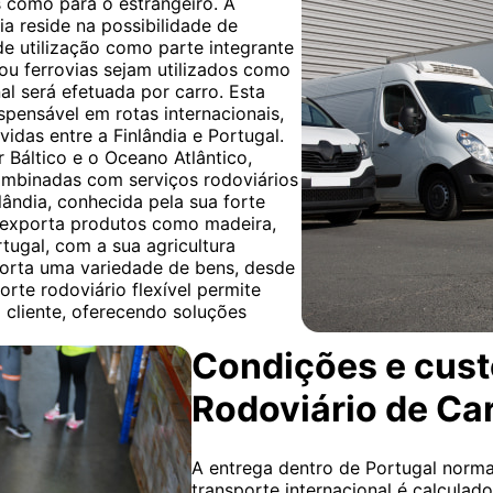
 como para o estrangeiro. A
ia reside na possibilidade de
de utilização como parte integrante
u ferrovias sejam utilizados como
nal será efetuada por carro. Esta
ispensável em rotas internacionais,
idas entre a Finlândia e Portugal.
 Báltico e o Oceano Atlântico,
ombinadas com serviços rodoviários
nlândia, conhecida pela sua forte
te exporta produtos como madeira,
tugal, com a sua agricultura
mporta uma variedade de bens, desde
orte rodoviário flexível permite
 cliente, oferecendo soluções
Condições e cust
Rodoviário de Ca
A entrega dentro de Portugal normal
transporte internacional é calculad