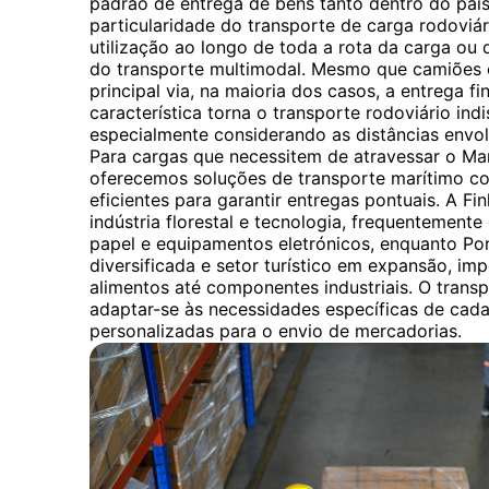
padrão de entrega de bens tanto dentro do país
particularidade do transporte de carga rodoviár
utilização ao longo de toda a rota da carga ou 
do transporte multimodal. Mesmo que camiões o
principal via, na maioria dos casos, a entrega fi
característica torna o transporte rodoviário ind
especialmente considerando as distâncias envolv
Para cargas que necessitem de atravessar o Mar
oferecemos soluções de transporte marítimo c
eficientes para garantir entregas pontuais. A Fi
indústria florestal e tecnologia, frequentemen
papel e equipamentos eletrónicos, enquanto Por
diversificada e setor turístico em expansão, i
alimentos até componentes industriais. O transp
adaptar-se às necessidades específicas de cada
personalizadas para o envio de mercadorias.