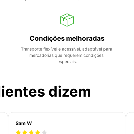
Condições melhoradas
Transporte flexível e acessível, adaptável para 
mercadorias que requerem condições 
especiais.
lientes dizem
Sam W