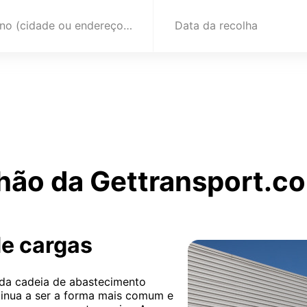
Destino (cidade ou endereço)
Data da recolha
hão da Gettransport.co
de cargas
 da cadeia de abastecimento
tinua a ser a forma mais comum e