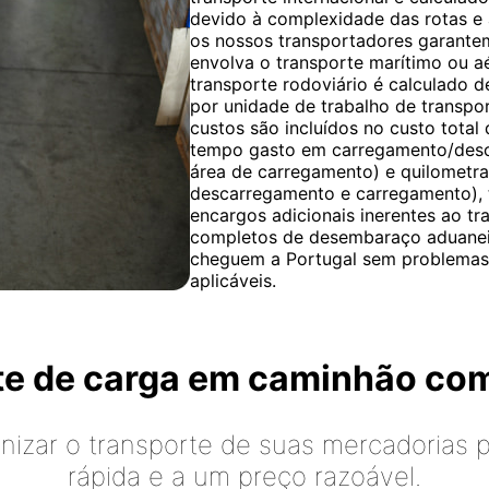
devido à complexidade das rotas e 
os nossos transportadores garante
envolva o transporte marítimo ou a
transporte rodoviário é calculado 
por unidade de trabalho de transpor
custos são incluídos no custo total
tempo gasto em carregamento/desc
área de carregamento) e quilometr
descarregamento e carregamento), t
encargos adicionais inerentes ao tr
completos de desembaraço aduaneir
cheguem a Portugal sem problemas
aplicáveis.
rte de carga em caminhão co
izar o transporte de suas mercadorias p
rápida e a um preço razoável.