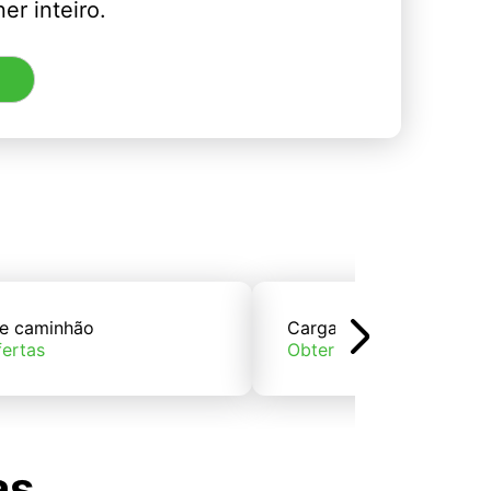
er inteiro.
e caminhão
Carga de trem
fertas
Obter ofertas
as