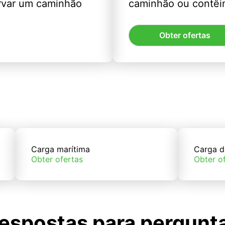
rvar um caminhão
caminhão ou contêin
Obter ofertas
Carga marítima
Carga d
Obter ofertas
Obter o
espostas para pergunt