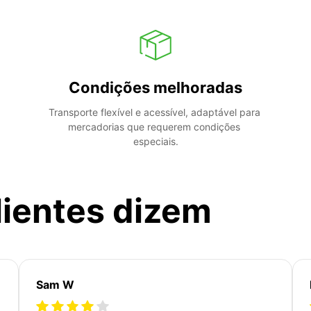
Condições melhoradas
Transporte flexível e acessível, adaptável para 
mercadorias que requerem condições 
especiais.
lientes dizem
Sam W