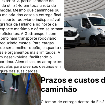
exterior. A particularidade do
 de utilizá-lo em toda a rota de
timodal. Mesmo que caminhões ou
a maioria dos casos a entrega final
ransporte rodoviário indispensável
gráfica da Finlândia no norte da
ansporte marítimo e aéreo se tornam
e eficientes. A Gettransport.com
 combinam transporte rodoviário
 reduzindo custos. Para cargas
pode ser a melhor opção, enquanto o
es e orçamentos mais limitados. A
m desenvolvida, facilitando o
arítima. Além disso, os aeroportos
escalas para diversos destinos em
gura das suas cargas.
Prazos e custos d
caminhão
O tempo de entrega dentro da Finlân