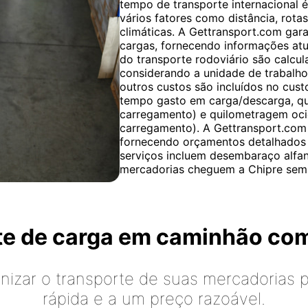
tempo de transporte internacional 
vários fatores como distância, rota
climáticas. A Gettransport.com ga
cargas, fornecendo informações atu
do transporte rodoviário são calcul
considerando a unidade de trabalho 
outros custos são incluídos no cust
tempo gasto em carga/descarga, q
carregamento) e quilometragem oci
carregamento). A Gettransport.com 
fornecendo orçamentos detalhados 
serviços incluem desembaraço alfan
mercadorias cheguem a Chipre sem
rte de carga em caminhão co
izar o transporte de suas mercadorias p
rápida e a um preço razoável.