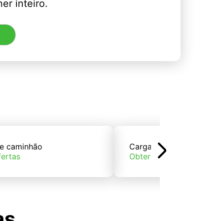
er inteiro.
e caminhão
Carga de trem
fertas
Obter ofertas
as