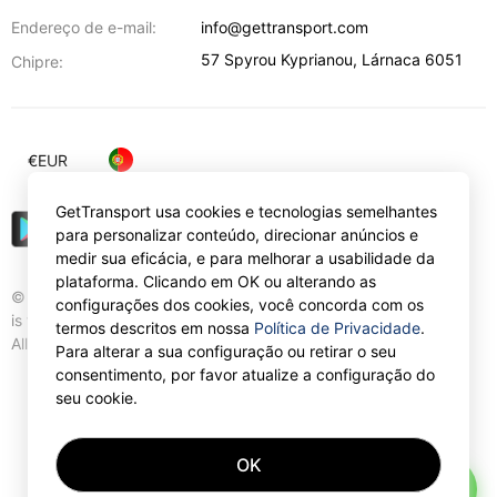
Endereço de e-mail:
info@gettransport.com
57 Spyrou Kyprianou
,
Lárnaca
6051
Chipre:
€
EUR
GetTransport usa cookies e tecnologias semelhantes
para personalizar conteúdo, direcionar anúncios e
medir sua eficácia, e para melhorar a usabilidade da
plataforma. Clicando em OK ou alterando as
© Gettransport International Limited. GetTransport®
configurações dos cookies, você concorda com os
is trademark of Gettransport International Limited.
termos descritos em nossa
Política de Privacidade
.
All rights reserved.
Para alterar a sua configuração ou retirar o seu
consentimento, por favor atualize a configuração do
seu cookie.
OK
AI