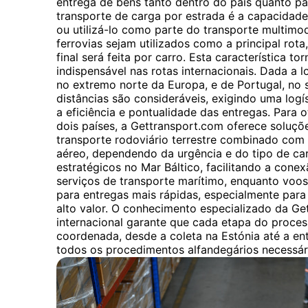
entrega de bens tanto dentro do país quanto par
transporte de carga por estrada é a capacidade
ou utilizá-lo como parte do transporte multim
ferrovias sejam utilizados como a principal rota
final será feita por carro. Esta característica to
indispensável nas rotas internacionais. Dada a l
no extremo norte da Europa, e de Portugal, no s
distâncias são consideráveis, exigindo uma logí
a eficiência e pontualidade das entregas. Para o
dois países, a Gettransport.com oferece soluçõ
transporte rodoviário terrestre combinado com
aéreo, dependendo da urgência e do tipo de car
estratégicos no Mar Báltico, facilitando a cone
serviços de transporte marítimo, enquanto voo
para entregas mais rápidas, especialmente para
alto valor. O conhecimento especializado da Ge
internacional garante que cada etapa do proce
coordenada, desde a coleta na Estónia até a ent
todos os procedimentos alfandegários necessár