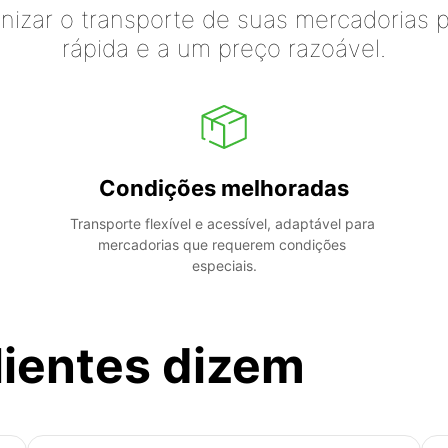
izar o transporte de suas mercadorias p
rápida e a um preço razoável.
Condições melhoradas
Transporte flexível e acessível, adaptável para 
mercadorias que requerem condições 
especiais.
lientes dizem