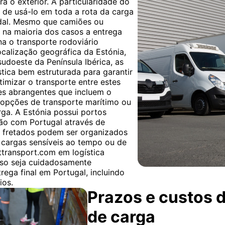
a o exterior. A particularidade do
 de usá-lo em toda a rota da carga
odal. Mesmo que camiões ou
, na maioria dos casos a entrega
rna o transporte rodoviário
ocalização geográfica da Estónia,
udoeste da Península Ibérica, as
stica bem estruturada para garantir
timizar o transporte entre estes
es abrangentes que incluem o
 opções de transporte marítimo ou
ga. A Estónia possui portos
xão com Portugal através de
s fretados podem ser organizados
 cargas sensíveis ao tempo ou de
ttransport.com em logística
sso seja cuidadosamente
rega final em Portugal, incluindo
ios.
Prazos e custos d
de carga