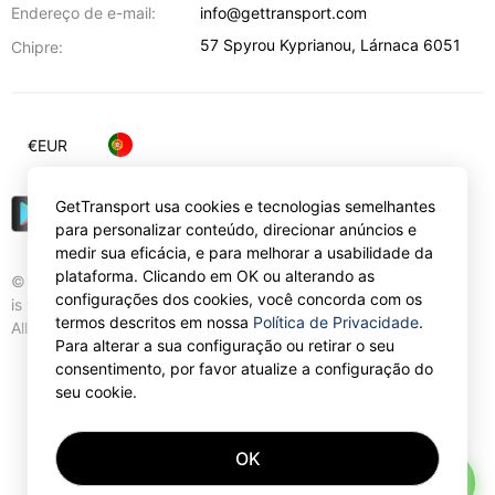
Endereço de e-mail:
info@gettransport.com
57 Spyrou Kyprianou
,
Lárnaca
6051
Chipre:
€
EUR
GetTransport usa cookies e tecnologias semelhantes
para personalizar conteúdo, direcionar anúncios e
medir sua eficácia, e para melhorar a usabilidade da
plataforma. Clicando em OK ou alterando as
© Gettransport International Limited. GetTransport®
configurações dos cookies, você concorda com os
is trademark of Gettransport International Limited.
termos descritos em nossa
Política de Privacidade
.
All rights reserved.
Para alterar a sua configuração ou retirar o seu
consentimento, por favor atualize a configuração do
seu cookie.
OK
AI