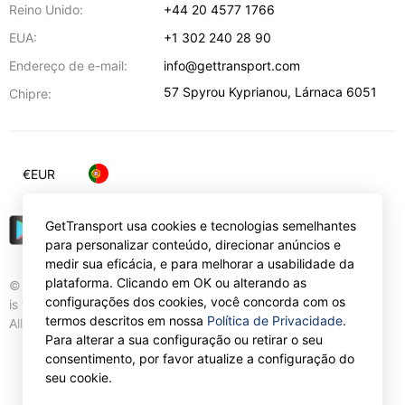
Reino Unido:
+44 20 4577 1766
EUA:
+1 302 240 28 90
Endereço de e-mail:
info@gettransport.com
57 Spyrou Kyprianou
,
Lárnaca
6051
Chipre:
€
EUR
GetTransport usa cookies e tecnologias semelhantes
para personalizar conteúdo, direcionar anúncios e
medir sua eficácia, e para melhorar a usabilidade da
plataforma. Clicando em OK ou alterando as
© Gettransport International Limited. GetTransport®
configurações dos cookies, você concorda com os
is trademark of Gettransport International Limited.
termos descritos em nossa
Política de Privacidade
.
All rights reserved.
Para alterar a sua configuração ou retirar o seu
consentimento, por favor atualize a configuração do
seu cookie.