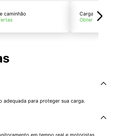
e caminhão
Carga de trem
fertas
Obter ofertas
as
o adequada para proteger sua carga.
onitoramento em tempo real e motoristas