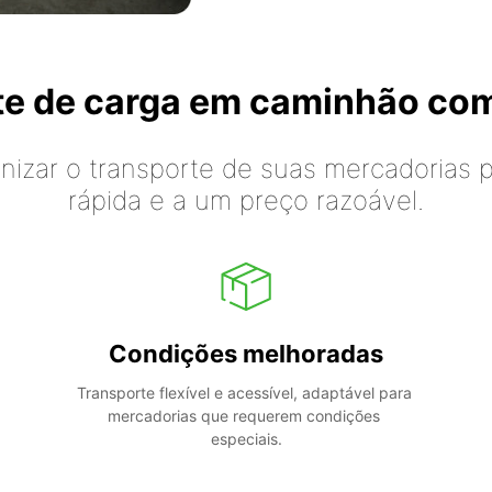
rte de carga em caminhão co
izar o transporte de suas mercadorias p
rápida e a um preço razoável.
Condições melhoradas
Transporte flexível e acessível, adaptável para 
mercadorias que requerem condições 
especiais.