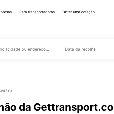
mpresas
Para transportadoras
Obter uma cotação
Destino (cidade ou endereço)
Data da recolha
gentina
hão da Gettransport.c