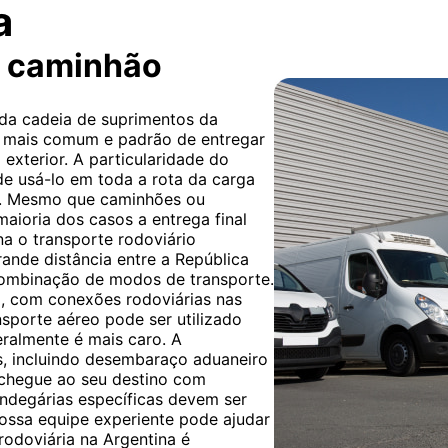
a
r caminhão
 da cadeia de suprimentos da
ra mais comum e padrão de entregar
exterior. A particularidade do
de usá-lo em toda a rota da carga
l. Mesmo que caminhões ou
 maioria dos casos a entrega final
rna o transporte rodoviário
rande distância entre a República
 combinação de modos de transporte.
ma, com conexões rodoviárias nas
nsporte aéreo pode ser utilizado
eralmente é mais caro. A
, incluindo desembaraço aduaneiro
 chegue ao seu destino com
andegárias específicas devem ser
ossa equipe experiente pode ajudar
 rodoviária na Argentina é