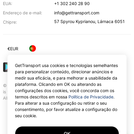
EUA:
+1 302 240 28 90
Endereço de e-mail:
info@gettransport.com
57 Spyrou Kyprianou
,
Lárnaca
6051
Chipre:
€
EUR
GetTransport usa cookies e tecnologias semelhantes
para personalizar conteúdo, direcionar anúncios e
medir sua eficácia, e para melhorar a usabilidade da
plataforma. Clicando em OK ou alterando as
© Gettransport International Limited. GetTransport®
configurações dos cookies, você concorda com os
is trademark of Gettransport International Limited.
termos descritos em nossa
Política de Privacidade
.
All rights reserved.
Para alterar a sua configuração ou retirar o seu
consentimento, por favor atualize a configuração do
seu cookie.
OK