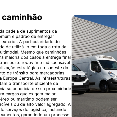
r caminhão
 da cadeia de suprimentos da
 comum e padrão de entregar
exterior. A particularidade do
de de utilizá-lo em toda a rota da
multimodal. Mesmo que caminhões
 na maioria dos casos a entrega final
 transporte rodoviário indispensável
alização estratégica no sudeste da
to de trânsito para mercadorias
 Europa Central. As infraestruturas
tam o transporte eficiente de
nia se beneficia de sua proximidade
ra cargas que exigem maior
 aéreo ou marítimo podem ser
cíveis ou de alto valor agregado. A
serviços de logística, incluindo
cumentos, garantindo um processo