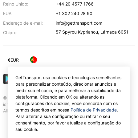
Reino Unido:
+44 20 4577 1766
EUA:
+1 302 240 28 90
Endereço de e-mail:
info@gettransport.com
57 Spyrou Kyprianou
,
Lárnaca
6051
Chipre:
€
EUR
GetTransport usa cookies e tecnologias semelhantes
para personalizar conteúdo, direcionar anúncios e
medir sua eficácia, e para melhorar a usabilidade da
plataforma. Clicando em OK ou alterando as
© Gettransport International Limited. GetTransport®
configurações dos cookies, você concorda com os
is trademark of Gettransport International Limited.
termos descritos em nossa
Política de Privacidade
.
All rights reserved.
Para alterar a sua configuração ou retirar o seu
consentimento, por favor atualize a configuração do
seu cookie.