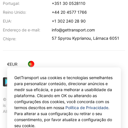
Portugal:
+351 30 0528110
Reino Unido:
+44 20 4577 1766
EUA:
+1 302 240 28 90
Endereço de e-mail:
info@gettransport.com
57 Spyrou Kyprianou
,
Lárnaca
6051
Chipre:
€
EUR
GetTransport usa cookies e tecnologias semelhantes
para personalizar conteúdo, direcionar anúncios e
medir sua eficácia, e para melhorar a usabilidade da
plataforma. Clicando em OK ou alterando as
© Gettransport International Limited. GetTransport®
configurações dos cookies, você concorda com os
is trademark of Gettransport International Limited.
termos descritos em nossa
Política de Privacidade
.
All rights reserved.
Para alterar a sua configuração ou retirar o seu
consentimento, por favor atualize a configuração do
seu cookie.