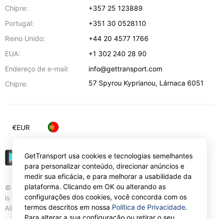
Chipre:
+357 25 123889
Portugal:
+351 30 0528110
Reino Unido:
+44 20 4577 1766
EUA:
+1 302 240 28 90
Endereço de e-mail:
info@gettransport.com
57 Spyrou Kyprianou
,
Lárnaca
6051
Chipre:
€
EUR
GetTransport usa cookies e tecnologias semelhantes
para personalizar conteúdo, direcionar anúncios e
medir sua eficácia, e para melhorar a usabilidade da
plataforma. Clicando em OK ou alterando as
© Gettransport International Limited. GetTransport®
configurações dos cookies, você concorda com os
is trademark of Gettransport International Limited.
termos descritos em nossa
Política de Privacidade
.
All rights reserved.
Para alterar a sua configuração ou retirar o seu