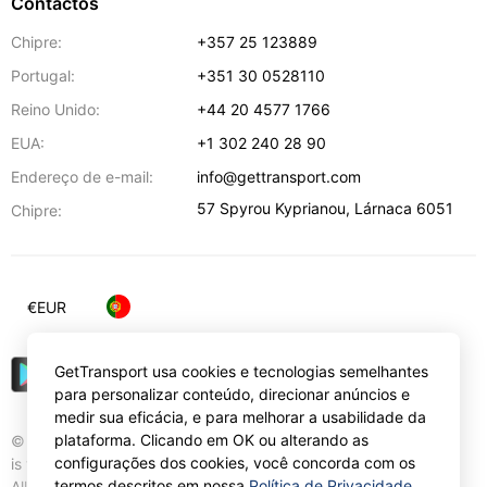
Contactos
Chipre:
+357 25 123889
Portugal:
+351 30 0528110
Reino Unido:
+44 20 4577 1766
EUA:
+1 302 240 28 90
Endereço de e-mail:
info@gettransport.com
57 Spyrou Kyprianou
,
Lárnaca
6051
Chipre:
€
EUR
GetTransport usa cookies e tecnologias semelhantes
para personalizar conteúdo, direcionar anúncios e
medir sua eficácia, e para melhorar a usabilidade da
plataforma. Clicando em OK ou alterando as
© Gettransport International Limited. GetTransport®
configurações dos cookies, você concorda com os
is trademark of Gettransport International Limited.
termos descritos em nossa
Política de Privacidade
.
All rights reserved.