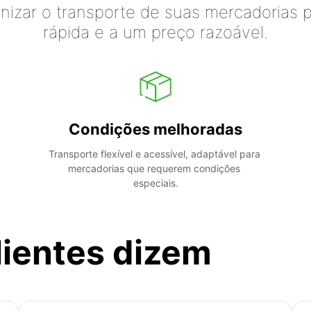
izar o transporte de suas mercadorias p
rápida e a um preço razoável.
Condições melhoradas
Transporte flexível e acessível, adaptável para 
mercadorias que requerem condições 
especiais.
lientes dizem