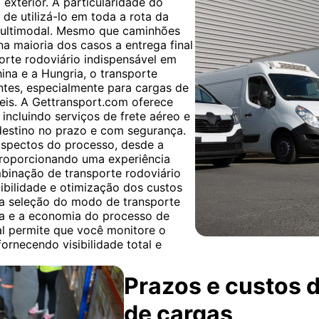
exterior. A particularidade do
de utilizá-lo em toda a rota da
multimodal. Mesmo que caminhões
 na maioria dos casos a entrega final
porte rodoviário indispensável em
hina e a Hungria, o transporte
ntes, especialmente para cargas de
eis. A Gettransport.com oferece
 incluindo serviços de frete aéreo e
destino no prazo e com segurança.
aspectos do processo, desde a
roporcionando uma experiência
ombinação de transporte rodoviário
xibilidade e otimização dos custos
 a seleção do modo de transporte
cia e a economia do processo de
al permite que você monitore o
ornecendo visibilidade total e
Prazos e custos d
de cargas