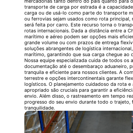
mercadorias tanto dentro do país quanto para o 
transporte de carga por estrada é a capacidade 
carga ou de usá-lo como parte do transporte 
ou ferrovias sejam usados ​​como rota principal,
será feita por carro. Este recurso torna o trans
rotas internacionais. Dada a distância entre a C
marítimo e aéreo podem ser opções mais eficie
grande volume ou com prazos de entrega flexív
soluções abrangentes de logística internacional,
marítimo, garantindo que sua carga chegue ao 
Nossa equipe especializada cuida de todos os 
documentação até o desembaraço aduaneiro, p
tranquila e eficiente para nossos clientes. A c
terrestre e opções intercontinentais garante fle
logísticos. O planejamento cuidadoso da rota e
apropriado são cruciais para garantir a eficiên
envio. Além disso, o rastreamento em tempo re
progresso do seu envio durante todo o trajeto, f
tranquilidade.