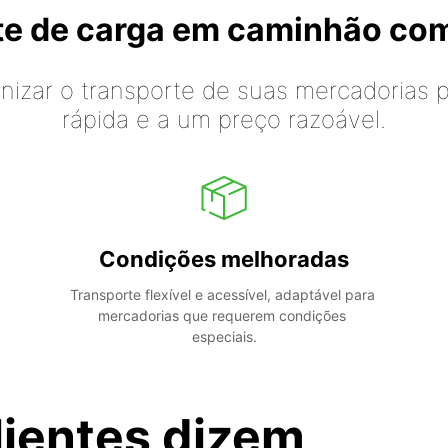
rte de carga em caminhão co
izar o transporte de suas mercadorias p
rápida e a um preço razoável.
Condições melhoradas
Transporte flexível e acessível, adaptável para 
mercadorias que requerem condições 
especiais.
lientes dizem