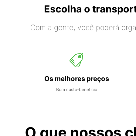
Escolha o transpo
Com a gente, você poderá organ
Os melhores preços
Bom custo-benefício
O que nossos c