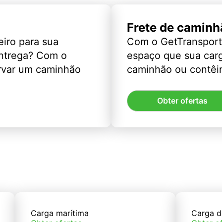
Frete de caminh
eiro para sua
Com o GetTransport
entrega? Com o
espaço que sua car
rvar um caminhão
caminhão ou contêin
Obter ofertas
Carga marítima
Carga d