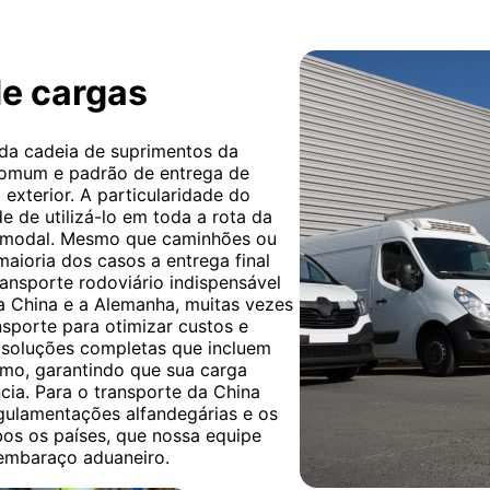
de cargas
 da cadeia de suprimentos da
 comum e padrão de entrega de
exterior. A particularidade do
e de utilizá-lo em toda a rota da
timodal. Mesmo que caminhões ou
 maioria dos casos a entrega final
ransporte rodoviário indispensável
 a China e a Alemanha, muitas vezes
sporte para otimizar custos e
 soluções completas que incluem
timo, garantindo que sua carga
cia. Para o transporte da China
gulamentações alfandegárias e os
os os países, que nossa equipe
sembaraço aduaneiro.